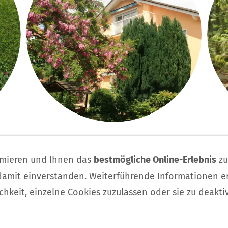
Haftungsausschluss
Sitemap
Datenschutzerklärung
imieren und Ihnen das
bestmögliche Online-Erlebnis
zu
 damit einverstanden. Weiterführende Informationen e
© Kindergartenland e.V., Kinderhaus »SPIEL MIT UNS«
chkeit, einzelne Cookies zuzulassen oder sie zu deakti
d-Altfeld
Hirtengartenstr. 9
Telefon: 09391 3215 · in
·
·