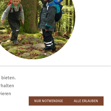
Cookieeinwilligung
 bieten.
rhalten
vieren
fo@kindergartenland.de
NUR NOTWENDIGE
ALLE ERLAUBEN