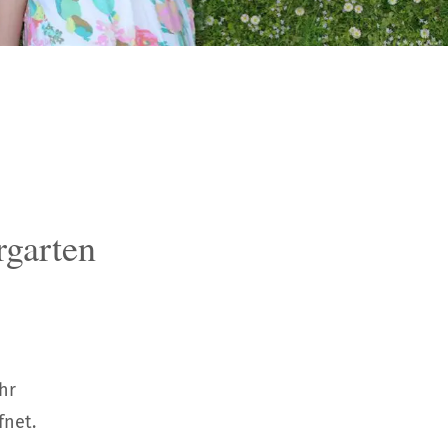
rgarten
hr
fnet.