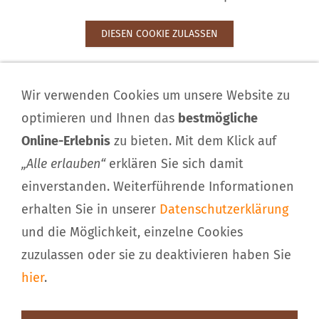
DIESEN COOKIE ZULASSEN
Impressum
Wir verwenden Cookies um unsere Website zu
Kontakt
optimieren und Ihnen das
bestmögliche
Download
Online-Erlebnis
zu bieten. Mit dem Klick auf
Haftungsausschluss
„Alle erlauben“
erklären Sie sich damit
Sitemap
einverstanden. Weiterführende Informationen
Datenschutzerklärung
Cookieeinwilligung
erhalten Sie in unserer
Datenschutzerklärung
und die Möglichkeit, einzelne Cookies
© Kindergartenland e.V., Kinderhaus »SPIEL MIT
zuzulassen oder sie zu deaktivieren haben Sie
UNS«
hier
.
97828 Marktheidenfeld-Altfeld
Hirtengartenstr.
·