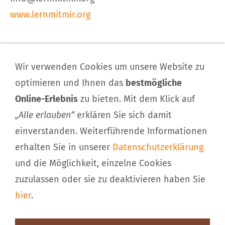
www.lernmitmir.org
Impressum
Wir verwenden Cookies um unsere Website zu
Kontakt
optimieren und Ihnen das
bestmögliche
Download
Online-Erlebnis
zu bieten. Mit dem Klick auf
Haftungsausschluss
„Alle erlauben“
erklären Sie sich damit
Sitemap
einverstanden. Weiterführende Informationen
Datenschutzerklärung
Cookieeinwilligung
erhalten Sie in unserer
Datenschutzerklärung
und die Möglichkeit, einzelne Cookies
© Kindergartenland e.V., Kinderhaus »SPIEL MIT
zuzulassen oder sie zu deaktivieren haben Sie
UNS«
hier
.
97828 Marktheidenfeld-Altfeld
Hirtengartenstr.
·