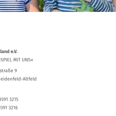
land e.V.
»SPIEL MIT UNS«
straße 9
eidenfeld-Altfeld
9391 3215
9391 3216